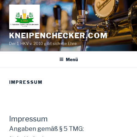
Zum
Inhalt
springen
KNEIPENCHECKER.COM
Der 1. HKV v. 2010 gibt sich die Ehre
Menü
IMPRESSUM
Impressum
Angaben gemäß § 5 TMG: