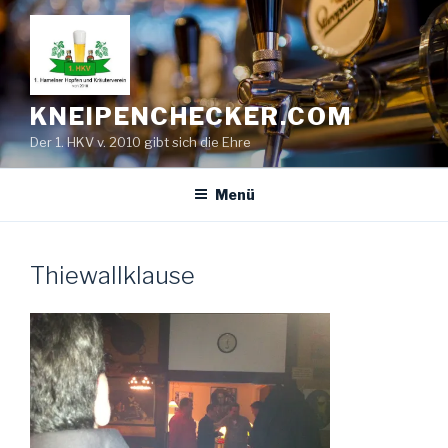
Zum
Inhalt
springen
KNEIPENCHECKER.COM
Der 1. HKV v. 2010 gibt sich die Ehre
Menü
Thiewallklause