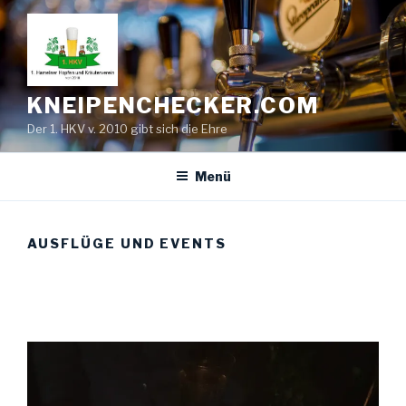
Zum
Inhalt
springen
KNEIPENCHECKER.COM
Der 1. HKV v. 2010 gibt sich die Ehre
Menü
AUSFLÜGE UND EVENTS