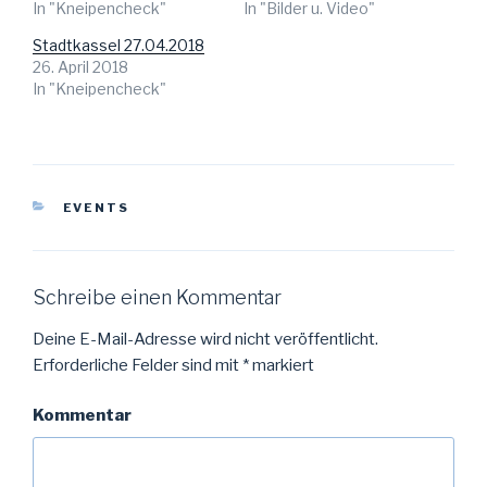
W
W
In "Kneipencheck"
In "Bilder u. Video"
i
i
r
r
d
d
Stadtkassel 27.04.2018
i
i
26. April 2018
n
n
n
n
In "Kneipencheck"
e
e
u
u
e
e
m
m
F
F
e
e
n
n
s
s
t
t
KATEGORIEN
EVENTS
e
e
r
r
g
g
e
e
ö
ö
f
f
f
f
Schreibe einen Kommentar
n
n
e
e
t
t
Deine E-Mail-Adresse wird nicht veröffentlicht.
)
)
Erforderliche Felder sind mit
*
markiert
Kommentar