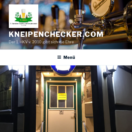
Zum
Inhalt
springen
KNEIPENCHECKER.COM
Der 1. HKV v. 2010 gibt sich die Ehre
Menü