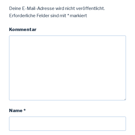
e
e
t
t
Deine E-Mail-Adresse wird nicht veröffentlicht.
)
)
Erforderliche Felder sind mit
*
markiert
Kommentar
Name
*