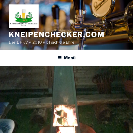
Zum
Inhalt
springen
KNEIPENCHECKER.COM
Der 1. HKV v. 2010 gibt sich die Ehre
Menü