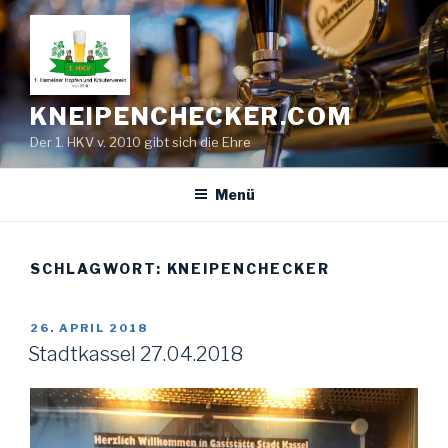
Zum
Inhalt
springen
KNEIPENCHECKER.COM
Der 1. HKV v. 2010 gibt sich die Ehre
Menü
SCHLAGWORT:
KNEIPENCHECKER
VERÖFFENTLICHT
26. APRIL 2018
AM
Stadtkassel 27.04.2018