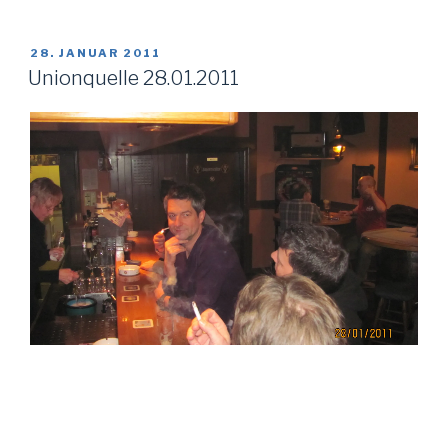
VERÖFFENTLICHT
28. JANUAR 2011
AM
Unionquelle 28.01.2011