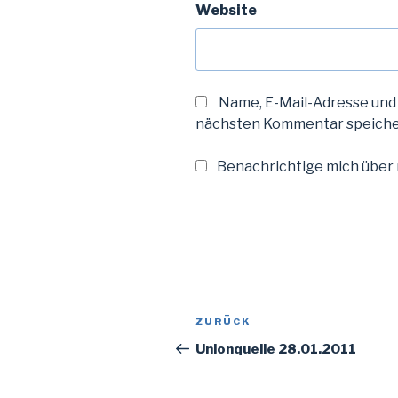
Website
Name, E-Mail-Adresse und
nächsten Kommentar speiche
Benachrichtige mich über n
Beitragsnavigation
Vorheriger
ZURÜCK
Beitrag
Unionquelle 28.01.2011