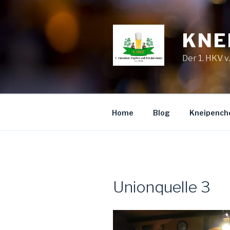
Zum
Inhalt
springen
KNE
Der 1. HKV v
Home
Blog
Kneipench
Unionquelle 3