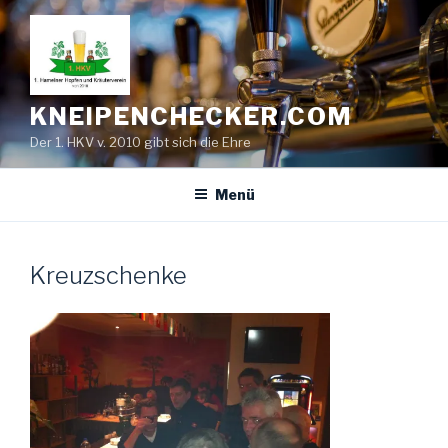
Zum
Inhalt
springen
KNEIPENCHECKER.COM
Der 1. HKV v. 2010 gibt sich die Ehre
Menü
Kreuzschenke