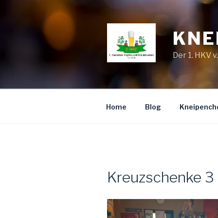
Zum
Inhalt
springen
KNE
Der 1. HKV v
Home
Blog
Kneipench
Kreuzschenke 3