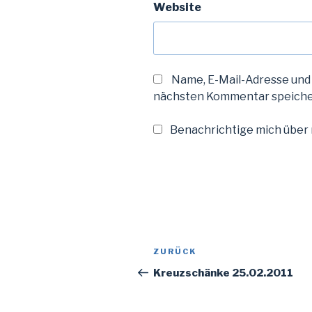
Website
Name, E-Mail-Adresse und
nächsten Kommentar speiche
Benachrichtige mich über n
Beitragsnavigation
Vorheriger
ZURÜCK
Beitrag
Kreuzschänke 25.02.2011