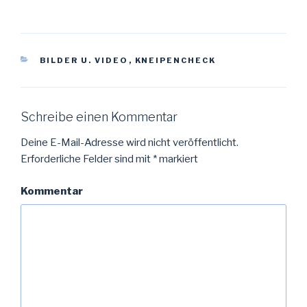
F
F
e
e
n
n
s
s
t
t
e
e
r
r
KATEGORIEN
BILDER U. VIDEO
,
KNEIPENCHECK
g
g
e
e
ö
ö
f
f
f
f
n
n
e
e
Schreibe einen Kommentar
t
t
)
)
Deine E-Mail-Adresse wird nicht veröffentlicht.
Erforderliche Felder sind mit
*
markiert
Kommentar