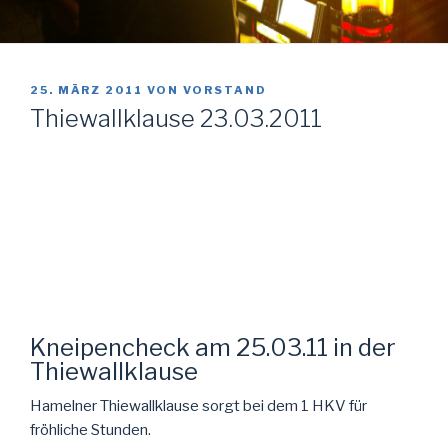
VERÖFFENTLICHT
25. MÄRZ 2011
VON
VORSTAND
AM
Thiewallklause 23.03.2011
Kneipencheck am 25.03.11 in der
Thiewallklause
Hamelner Thiewallklause sorgt bei dem 1 HKV für
fröhliche Stunden.