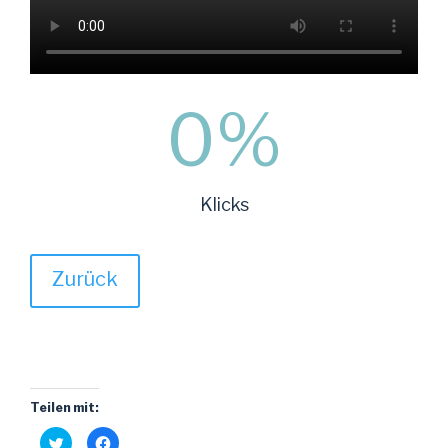
0
%
Klicks
Zurück
Teilen mit:
K
K