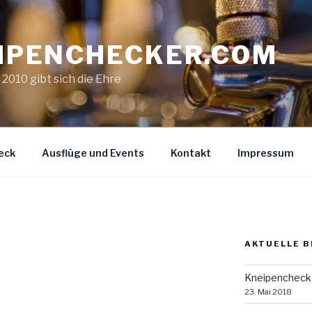
IPENCHECKER.COM
. 2010 gibt sich die Ehre
eck
Ausflüge und Events
Kontakt
Impressum
AKTUELLE B
Kneipencheck 
23. Mai 2018