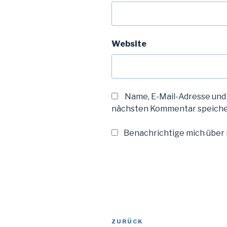
Website
Name, E-Mail-Adresse und
nächsten Kommentar speiche
Benachrichtige mich über n
Beitragsnavigation
Vorheriger
ZURÜCK