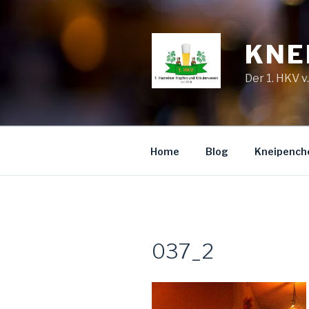
Zum
Inhalt
springen
KNE
Der 1. HKV v
Home
Blog
Kneipench
037_2