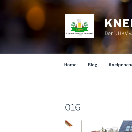
Zum
Inhalt
springen
KNE
Der 1. HKV v
Home
Blog
Kneipench
016