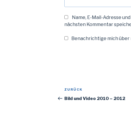
Name, E-Mail-Adresse und
nächsten Kommentar speiche
Benachrichtige mich über n
Beitragsnavigation
Vorheriger
ZURÜCK
Beitrag
Bild und Video 2010 – 2012