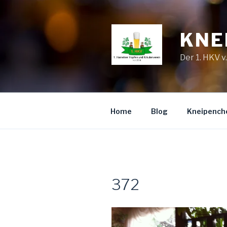
Zum
Inhalt
springen
KNE
Der 1. HKV v
Home
Blog
Kneipench
372