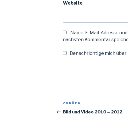
Website
Name, E-Mail-Adresse und
nächsten Kommentar speiche
Benachrichtige mich über n
Beitragsnavigation
Vorheriger
ZURÜCK
Beitrag
Bild und Video 2010 – 2012