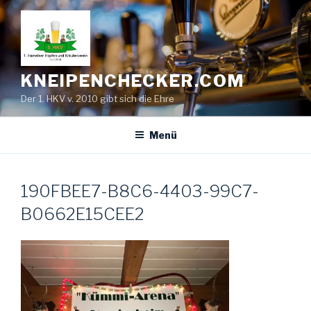
Zum
Inhalt
springen
KNEIPENCHECKER.COM
Der 1. HKV v. 2010 gibt sich die Ehre
Menü
190FBEE7-B8C6-4403-99C7-
B0662E15CEE2