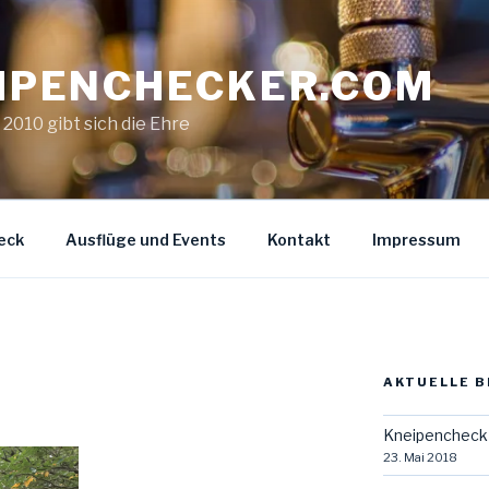
IPENCHECKER.COM
. 2010 gibt sich die Ehre
eck
Ausflüge und Events
Kontakt
Impressum
AKTUELLE B
Kneipencheck 
23. Mai 2018