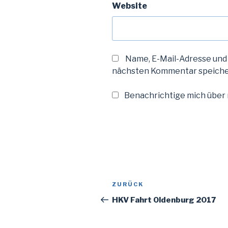
Website
Name, E-Mail-Adresse und
nächsten Kommentar speiche
Benachrichtige mich über n
Beitragsnavigation
Vorheriger
ZURÜCK
Beitrag
HKV Fahrt Oldenburg 2017