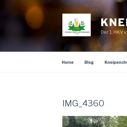
Zum
Inhalt
springen
KNE
Der 1. HKV v
Home
Blog
Kneipench
IMG_4360