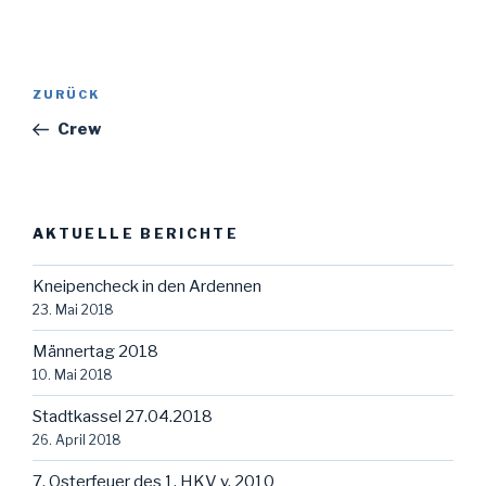
Beitragsnavigation
Vorheriger
ZURÜCK
Beitrag
Crew
AKTUELLE BERICHTE
Kneipencheck in den Ardennen
23. Mai 2018
Männertag 2018
10. Mai 2018
Stadtkassel 27.04.2018
26. April 2018
7. Osterfeuer des 1. HKV v. 2010