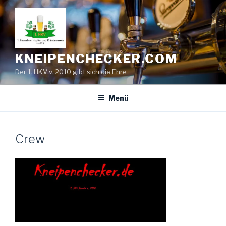
Zum
Inhalt
springen
KNEIPENCHECKER.COM
Der 1. HKV v. 2010 gibt sich die Ehre
Menü
Crew