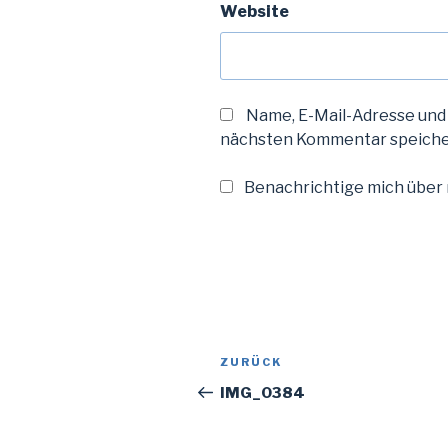
Website
Name, E-Mail-Adresse und
nächsten Kommentar speiche
Benachrichtige mich über n
Beitragsnavigation
Vorheriger
ZURÜCK
Beitrag
IMG_0384