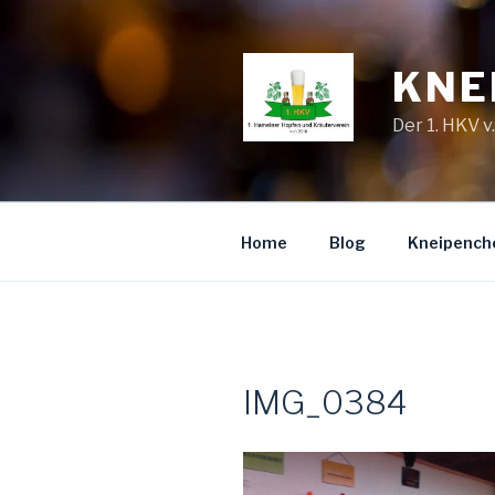
Zum
Inhalt
springen
KNE
Der 1. HKV v
Home
Blog
Kneipench
IMG_0384