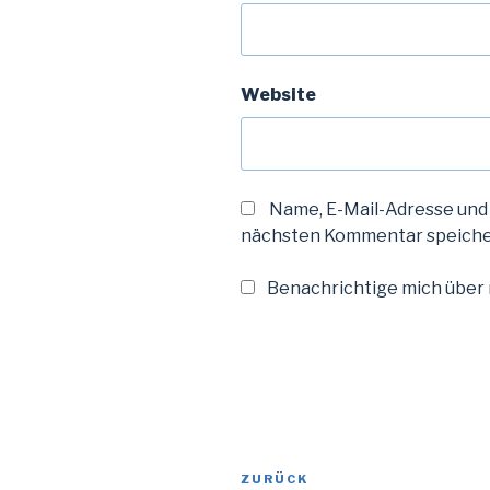
Website
Name, E-Mail-Adresse und
nächsten Kommentar speiche
Benachrichtige mich über n
Beitragsnavigation
Vorheriger
ZURÜCK