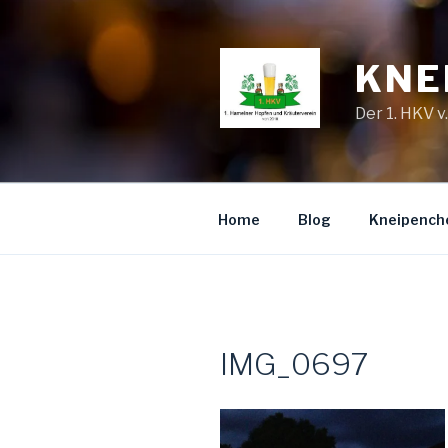
Zum
Inhalt
springen
KNE
Der 1. HKV v
Home
Blog
Kneipench
IMG_0697