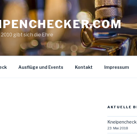
IPENCHECKER.COM
. 2010 gibt sich die Ehre
eck
Ausflüge und Events
Kontakt
Impressum
AKTUELLE B
Kneipencheck 
23. Mai 2018