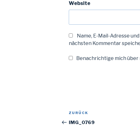
Website
Name, E-Mail-Adresse und
nächsten Kommentar speiche
Benachrichtige mich über n
Beitragsnavigation
Vorheriger
ZURÜCK
Beitrag
IMG_0769