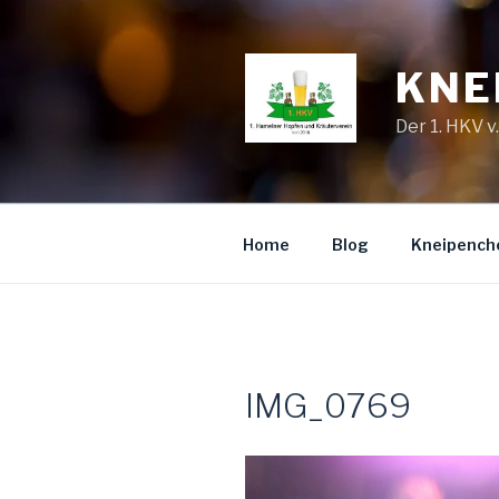
Zum
Inhalt
springen
KNE
Der 1. HKV v
Home
Blog
Kneipench
IMG_0769