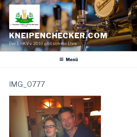
Zum
Inhalt
springen
KNEIPENCHECKER.COM
Der 1. HKV v. 2010 gibt sich die Ehre
Menü
IMG_0777