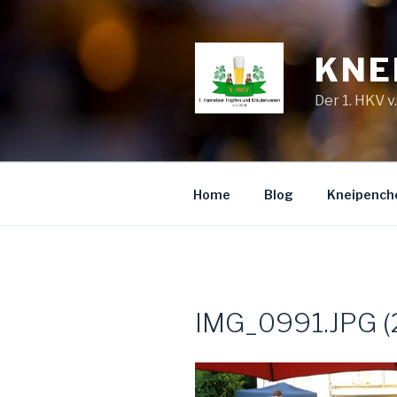
Zum
Inhalt
springen
KNE
Der 1. HKV v
Home
Blog
Kneipench
IMG_0991.JPG (