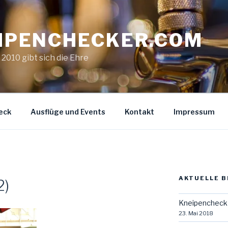
IPENCHECKER.COM
. 2010 gibt sich die Ehre
eck
Ausflüge und Events
Kontakt
Impressum
AKTUELLE B
2)
Kneipencheck 
23. Mai 2018