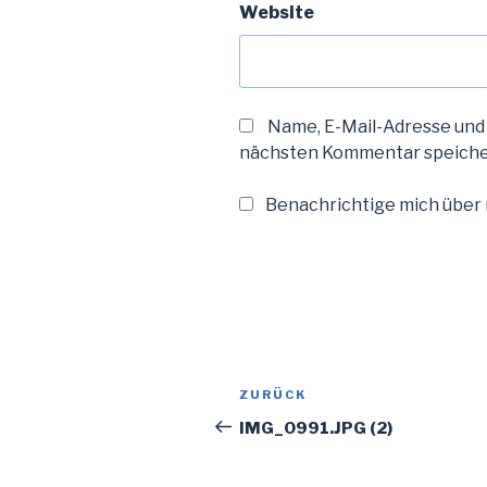
Website
Name, E-Mail-Adresse und
nächsten Kommentar speiche
Benachrichtige mich über n
Beitragsnavigation
Vorheriger
ZURÜCK
Beitrag
IMG_0991.JPG (2)