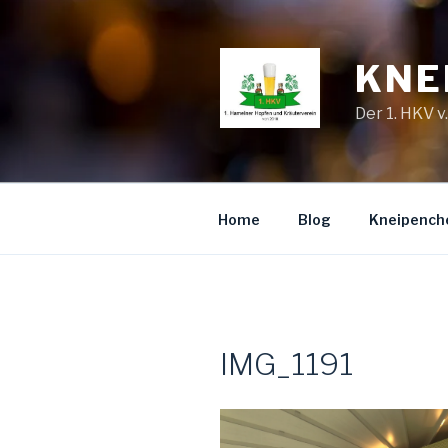
Zum
Inhalt
springen
KNE
Der 1. HKV v
Home
Blog
Kneipench
IMG_1191