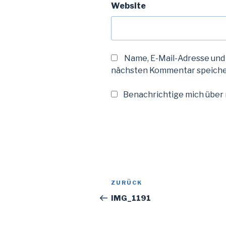
Website
Name, E-Mail-Adresse und
nächsten Kommentar speiche
Benachrichtige mich über n
Beitragsnavigation
Vorheriger
ZURÜCK
Beitrag
IMG_1191