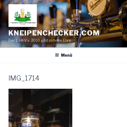
Zum
Inhalt
springen
KNEIPENCHECKER.COM
Der 1. HKV v. 2010 gibt sich die Ehre
Menü
IMG_1714