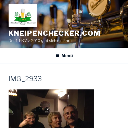
Zum
Inhalt
springen
KNEIPENCHECKER.COM
Der 1. HKV v. 2010 gibt sich die Ehre
Menü
IMG_2933