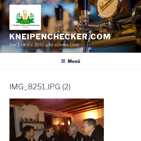
Zum
Inhalt
springen
KNEIPENCHECKER.COM
Der 1. HKV v. 2010 gibt sich die Ehre
Menü
IMG_8251.JPG (2)