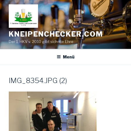
Zum
Inhalt
springen
KNEIPENCHECKER.COM
Der 1. HKV v. 2010 gibt sich die Ehre
Menü
IMG_8354.JPG (2)