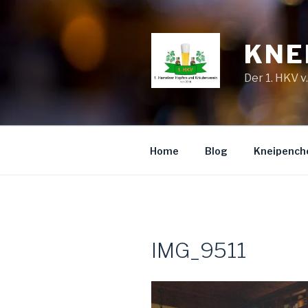
Zum
Inhalt
springen
KNE
Der 1. HKV v
Home
Blog
Kneipench
IMG_9511