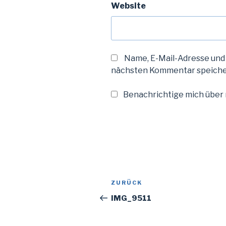
Website
Name, E-Mail-Adresse und
nächsten Kommentar speiche
Benachrichtige mich über n
Beitragsnavigation
Vorheriger
ZURÜCK
Beitrag
IMG_9511