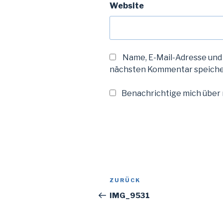
Website
Name, E-Mail-Adresse und
nächsten Kommentar speiche
Benachrichtige mich über n
Beitragsnavigation
Vorheriger
ZURÜCK
Beitrag
IMG_9531