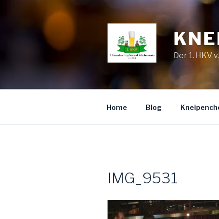
Zum
Inhalt
springen
KNE
Der 1. HKV v
Home
Blog
Kneipench
IMG_9531