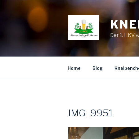
Zum
Inhalt
springen
KNE
Der 1. HKV v
Home
Blog
Kneipench
IMG_9951