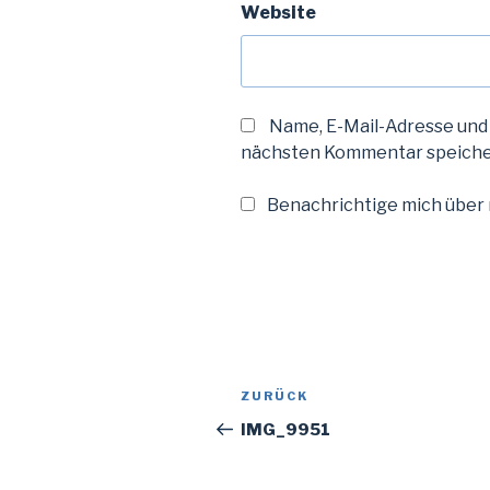
Website
Name, E-Mail-Adresse und
nächsten Kommentar speiche
Benachrichtige mich über n
Beitragsnavigation
Vorheriger
ZURÜCK
Beitrag
IMG_9951