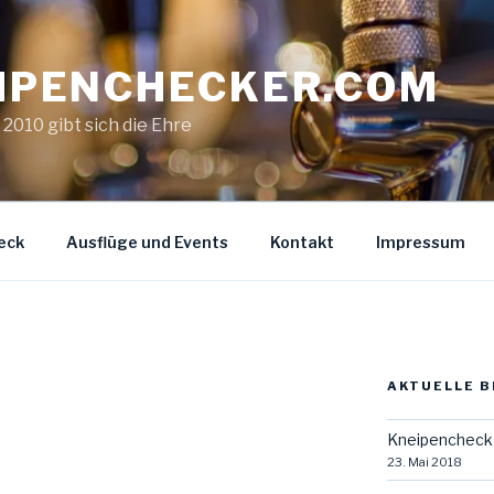
IPENCHECKER.COM
. 2010 gibt sich die Ehre
eck
Ausflüge und Events
Kontakt
Impressum
AKTUELLE B
Kneipencheck 
23. Mai 2018