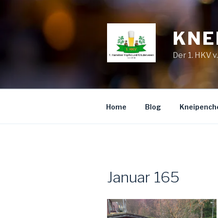
Zum
Inhalt
springen
KNE
Der 1. HKV v
Home
Blog
Kneipench
Januar 165