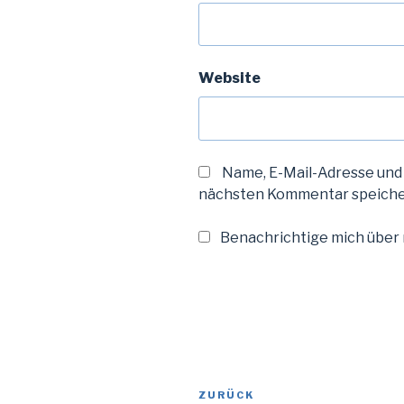
Website
Name, E-Mail-Adresse und
nächsten Kommentar speiche
Benachrichtige mich über n
Beitragsnavigation
Vorheriger
ZURÜCK