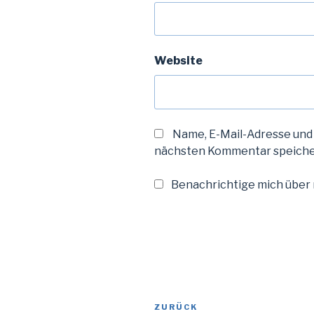
Website
Name, E-Mail-Adresse und
nächsten Kommentar speiche
Benachrichtige mich über n
Beitragsnavigation
Vorheriger
ZURÜCK