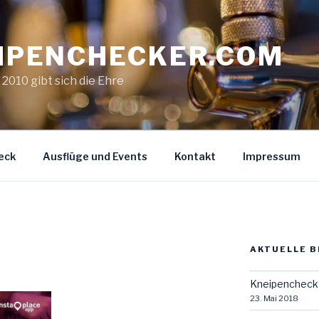
IPENCHECKER.COM
. 2010 gibt sich die Ehre
eck
Ausflüge und Events
Kontakt
Impressum
AKTUELLE B
Kneipencheck 
23. Mai 2018