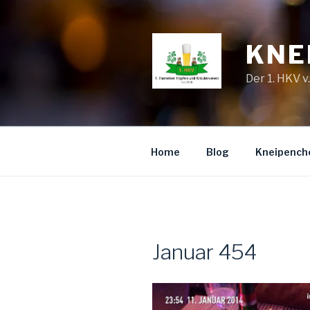
Zum
Inhalt
springen
KNE
Der 1. HKV v
Home
Blog
Kneipench
Januar 454