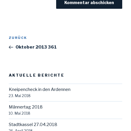
Beitragsnavigation
Vorheriger
ZURÜCK
Beitrag
Oktober 2013 361
AKTUELLE BERICHTE
Kneipencheck in den Ardennen
23. Mai 2018
Männertag 2018
10. Mai 2018
Stadtkassel 27.04.2018
26. April 2018