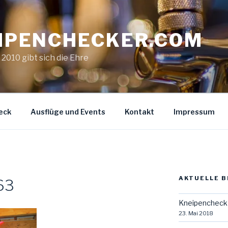
IPENCHECKER.COM
. 2010 gibt sich die Ehre
eck
Ausflüge und Events
Kontakt
Impressum
AKTUELLE B
63
Kneipencheck 
23. Mai 2018