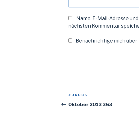
Name, E-Mail-Adresse und
nächsten Kommentar speiche
Benachrichtige mich über n
Beitragsnavigation
Vorheriger
ZURÜCK
Beitrag
Oktober 2013 363