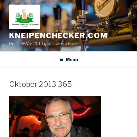
Zum
Inhalt
springen
KNEIPENCHECKER.COM
Der 1. HKV v. 2010 gibt sich die Ehre
Menü
Oktober 2013 365