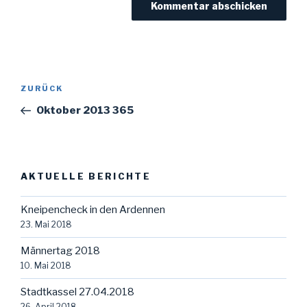
Beitragsnavigation
Vorheriger
ZURÜCK
Beitrag
Oktober 2013 365
AKTUELLE BERICHTE
Kneipencheck in den Ardennen
23. Mai 2018
Männertag 2018
10. Mai 2018
Stadtkassel 27.04.2018
26. April 2018