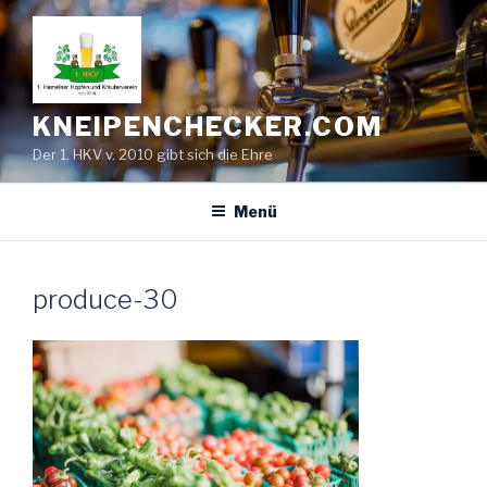
Zum
Inhalt
springen
KNEIPENCHECKER.COM
Der 1. HKV v. 2010 gibt sich die Ehre
Menü
produce-30