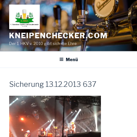
Zum
Inhalt
springen
KNEIPENCHECKER.COM
Der 1. HKV v. 2010 gibt sich die Ehre
Menü
Sicherung 13.12.2013 637