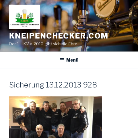
Zum
Inhalt
springen
KNEIPENCHECKER.COM
Der 1. HKV v. 2010 gibt sich die Ehre
Menü
Sicherung 13.12.2013 928