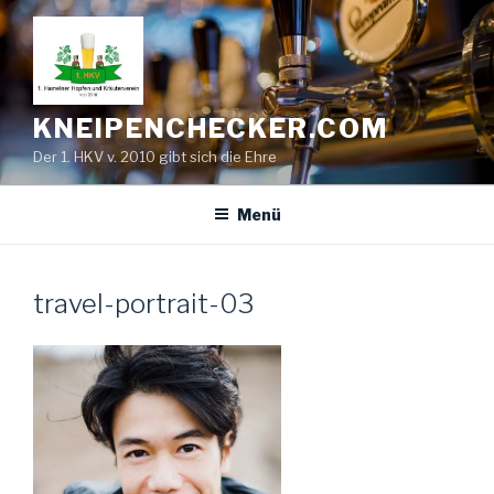
Zum
Inhalt
springen
KNEIPENCHECKER.COM
Der 1. HKV v. 2010 gibt sich die Ehre
Menü
travel-portrait-03